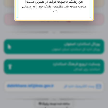
کانال ایتا
این زیلینک به‌صورت موقت در دسترس نیست!
صاحب صفحه باید تنظیمات زیلینک خود را به‌روز‌رسانی
کند.
کانال رسمی آپارات
پورتال استاندارد اصفهان
پورتال اداره کل استاندارد استان اصفهان
وبسایت ترویج فرهنگ استاندارد
استاندارد برای کودکان
dabirkhane.isf@inso.gov.ir
پست الکترونیک اداره کل
ساخته شده توسط