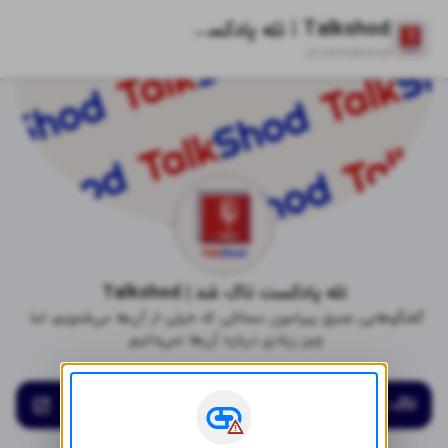
Talkshod | تله پادکست تاک شد
zil.ink/
talkshod
Talkshod | تله پادکست تاک شد
گفتگوهایی عمیق پیرامون مسائلی که خیلی از آن‌ها می‌شنویم، اما 
چیز زیادی درباره آن‌ها نمی‌دانیم.
تاک شد پلاس