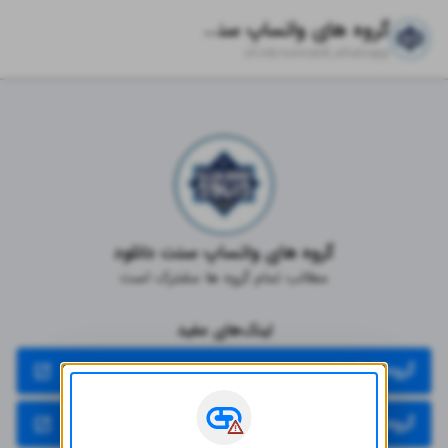
گروه های واتساپ سنت دانلود
zil.ink/
sunnatdl_whatsapp
گروه های واتساپ سنت دانلود
مطالب تمام گروه ها مشترک است
لینک‌های مفید
گروه شماره ۱
گروه شماره ۲