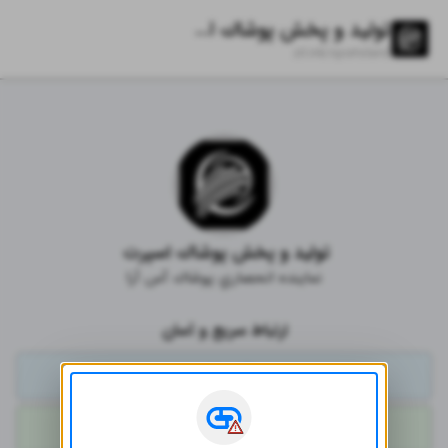
توليد و پخش پوشاك اسپرت
zil.ink/
sportsland
توليد و پخش پوشاك اسپرت 
نماينده انحصاري پوشاك آس آرا
ارتباط سریع و آسان
تلگرام
واتساپ