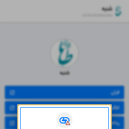
شنبه
zil.ink/
shanbe.taha
شنبه
قرآن
تفکر و سبک زندگی
ریاضی