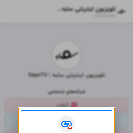
تلویزیون اینترنتی سایه | SayeTV
zil.ink/
sayetv
تلویزیون اینترنتی سایه | SayeTV
شبکه‌های اجتماعی
آپارات
کانال تلگرام