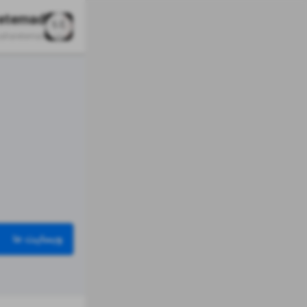
 etemad
aharetemad
وبسایت ما