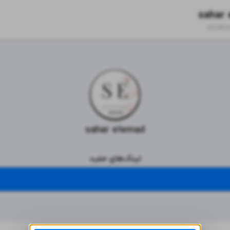
sahar
zil.ink/
s
sahar etemad
لینک‌های مفید