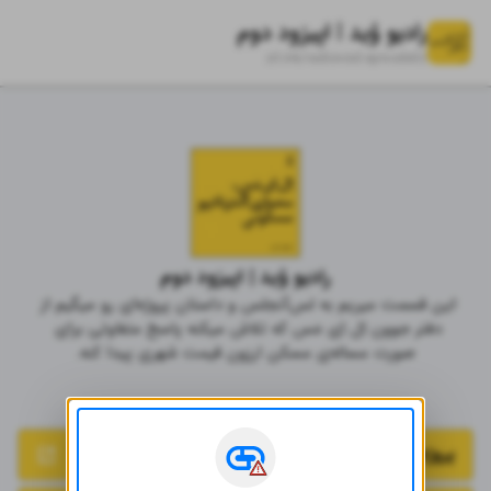
رادیو وُید | اپیزود دوم
zil.ink/
radiovoid.episode02
رادیو وُید | اپیزود دوم
این قسمت میریم به لس‌آنجلس و داستان پروژه‌ای رو میگیم از 
دفتر جوون اِل اِی مَس که تلاش میکنه پاسخ متفاوتی برای 
صورت مساله‌ی مسکن ارزون قیمت شهری پیدا کنه.
منابع اصلی اپیزود دوم
پروژه در وبسایت گروه LA MAS