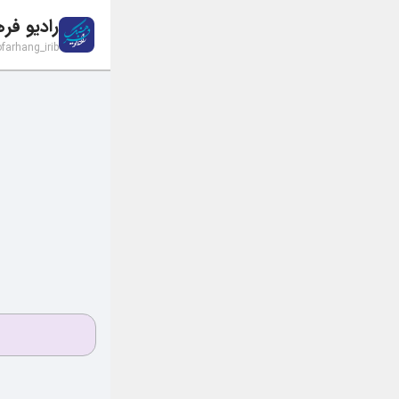
رادیو فر
ofarhang_irib