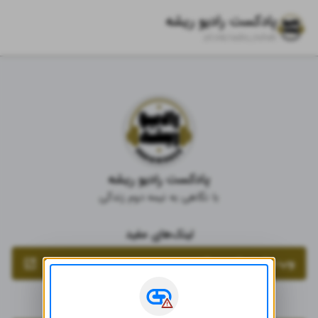
پادکست رادیو ریشه
zil.ink/
radio_risheh
پادکست رادیو ریشه
با نگاهی به نیمه دوم زندگی
لینک‌های مفید
وب سایت رادیو ریشه
لینک‌های مفید