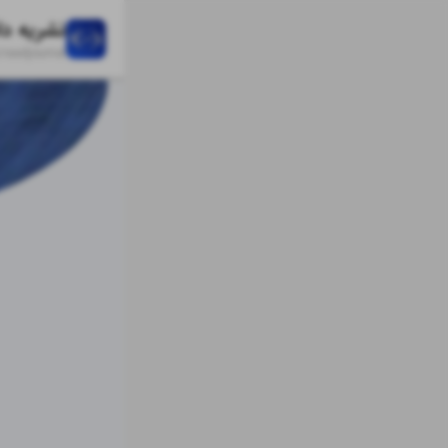
/
raadjournal