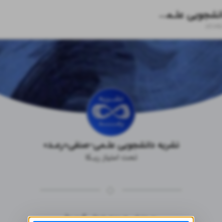
نشریه دانشجویی علـمی-صنفی«رعـد»
zil.ink
نشریه دانشجویی علـمی-صنفی«رعـد»
تحت امتیاز ریـکا