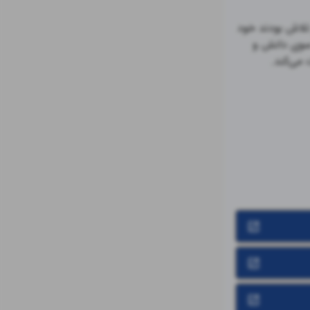
رعد، سرواژه و مخففیست برای «ریاضی و علوم‌کامپیوتر دانان» پر تلاشمان که همواره در تلاش بودند خود 
را در گنبد ستارگانِ علم، همچون «رعد» بیابند. در اینجا، هر نوشته پنجره‌ای روشن به سوی دانش و 