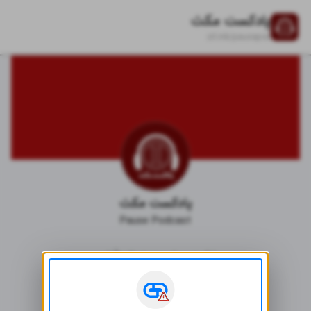
پادکست مکث
zil.ink/
pausepod
پادکست مکث
Pause Podcast