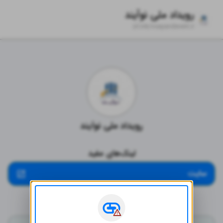
رویداد ملی نوآیند
zil.ink/
noayandevent.ir
رویداد ملی نوآیند
لینک‌های مفید
سایت
شبکه‌های اجتماعی