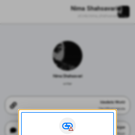
Nima Shahsavari
zil.ink/
nima_shahsavari
Nima Shahsavari
writer
Idealistic World 
The Official Website 
Dialogue 
Froum