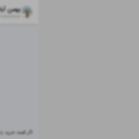
بهمن آبا
/
nahalestan