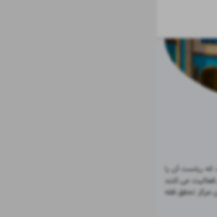
مؤسسه آموزش عالی حوزوی مشکات، به عنوان سطح تخصص حوزه علمیه مشکات است که ریاست آن را 
حجت الاسلام و المسلمین خسروپناه بر عهده دارند. این مؤسسه در دو شعبه قم و تهران فعالیت می کنند 
و در حال حاضر بیش از ۱۲۰ طلبه در قالب ۱۰ رشته مشغول به تحصیل می باشند. شعار این مرکز تحقق فقه 