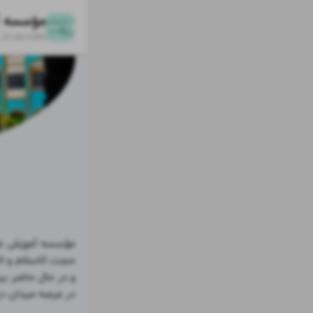
zil.ink/
mtkh
در عرصه میدان در