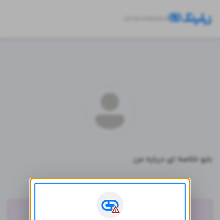
zil.ink/
mrkarami
بایو خلاصه ای درباره من
شبکه‌های اجتماعی
اینستاگرام