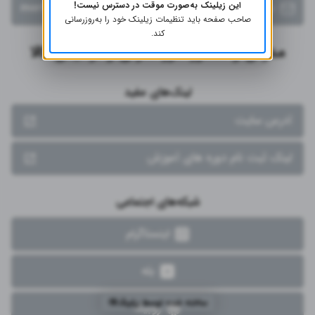
این زیلینک به‌صورت موقت در دسترس نیست!
mortezafathi6005@gmail.com
ایمیل
صاحب صفحه باید تنظیمات زیلینک خود را به‌روز‌رسانی
کند.
مدرس و مشاور امور گمرکی و ترخیص کالا

لینک‌های مفید
آدرس سایت
لینک ثبت نام دوره های آموزش
شبکه‌های اجتماعی
اینستاگرام
بله
ساخته شده توسط
روبیکا