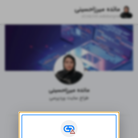
مائده میرزاحسینی
zil.ink/
mh.webdesigner
مائده میرزاحسینی
طراح سایت وردپرسی