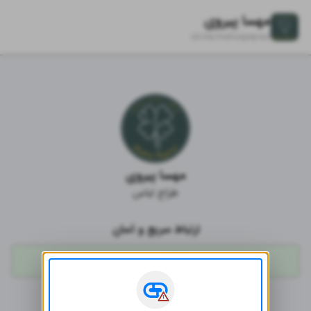
مهسا پیروی
zil.ink/
mahsapeyravi
مهسا پیروی
طراح لباس
ارتباط سریع و آسان
واتساپ
تماس با ما