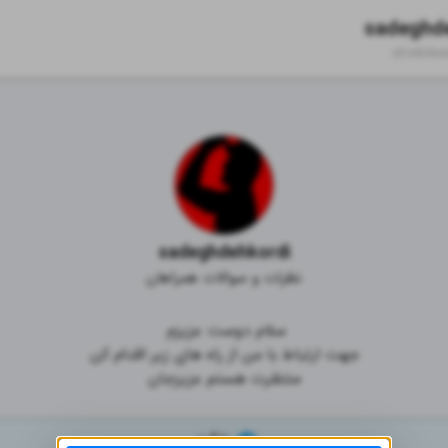
sadeghd
zil.ink/
ko
sadeghdehkordi
نظرات و سوالات همراهان
منتظرت هستم عزیزجان
تلگرام