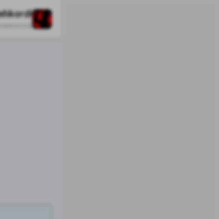
ehkordi
odakedaroon