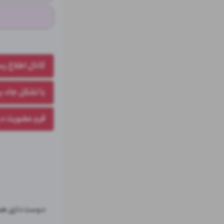
کانال اطلاع رس
با تشکل جاد ب
فرم عضویت د