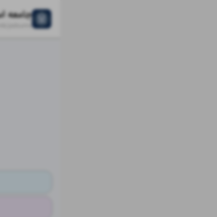
ink/
jadsums