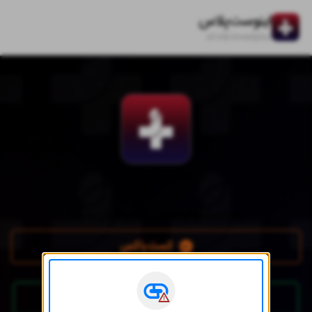
اینوست‌پلاس
zil.ink/
investplus
اینوست‌پلاس
پادکست رو از کجا می‌تونیم گوش بدیم؟
کست‌باکس
اسپاتیفای