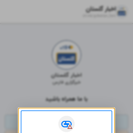
اخبار گلستان
zil.ink/
golestan_fars
اخبار گلستان
خبرگزاری فارس
با ما همراه باشید
تلگرام