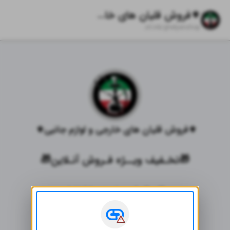
⚜️فروش قلیان های خارجی و لوازم جانبی⚜️
zil.ink/
ghelyanshop
⚜️فروش قلیان های خارجی و لوازم جانبی⚜️ 
🎁تخـفیف ویــژه فـروش آنـلاین🎁
بالای ۶میلیون خرید، ۲۰۰ تخفیف