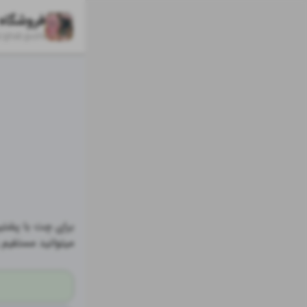
فروشگاه
k/
ghab.gushi
میتوانید مستقیم