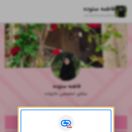
فاطمه ستوده
zil.ink/
fsotoodehm
فاطمه ستوده 
مشاور تخصصی خانواده
در پیامرسان‌های ایرانی
خلاقیت صورتی