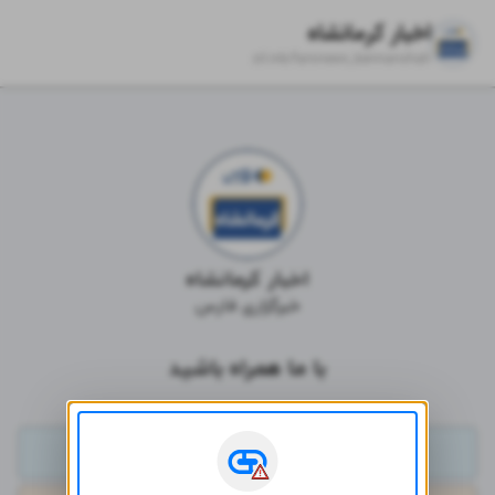
اخبار کرمانشاه
zil.ink/
farsnews_kermanshah
اخبار کرمانشاه
خبرگزاری فارس
با ما همراه باشید
تلگرام