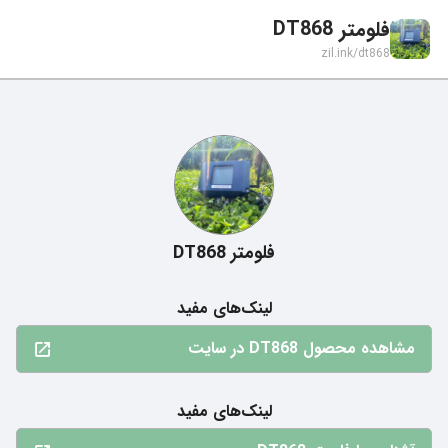
فلومتر DT868
zil.ink/
dt868
فلومتر DT868
لینک‌های مفید
مشاهده محصول DT868 در سایت
لینک‌های مفید