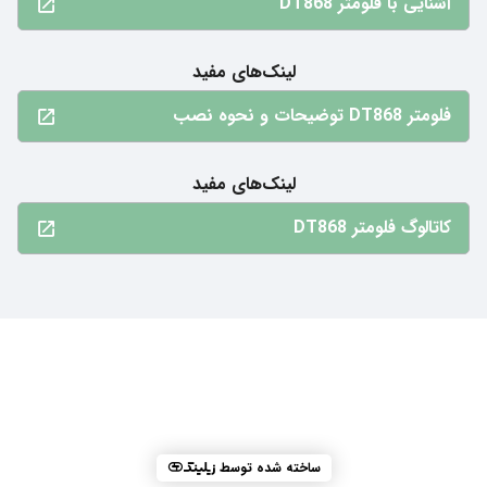
آشنایی با فلومتر DT868
لینک‌های مفید
فلومتر DT868 توضیحات و نحوه نصب
لینک‌های مفید
کاتالوگ فلومتر DT868
ساخته شده توسط