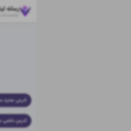
رسانه این
l.ink/
avefilm
آدرس جدید سا
آدرس دائمی سا