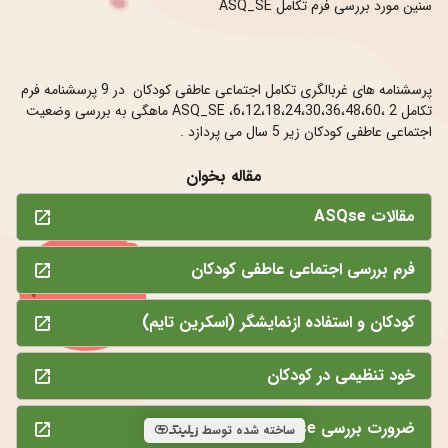
پرسشنامه های غربالگری تکامل اجتماعی عاطفی کودکان  در 9 پرسشنامه فرم 
تکامل ASQ_SE ،6،12،18،24،30،36،48،60، 2 ماهگی به بررسی وضعیت 
اجتماعی عاطفی کودکان زیر 5 سال می پردازد .
مقاله بخوان
مقالات ASQse
فرم بررسی اجتماعی عاطفی کودکان
کودکان و استفاده ازنمایشگر (اسکرین تایم)
خود تنظیمی در کودکان
ضرورت بررسی ASQse
ساخته شده توسط