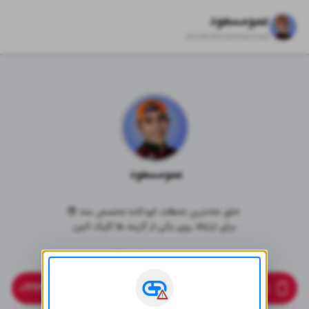
عمومسعود
zil.ink/
amoomassoud
عمومسعود 
برای ارتباط روی یکی از گزینه ها کلیک کنین

تماس یا پیامک 👇🏻
۰۹۹۲۷۱۰۲۲۴۵
ارتباط با واحد مشتریان