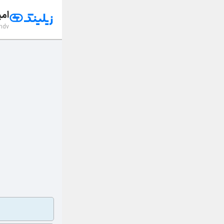
امی
ndv