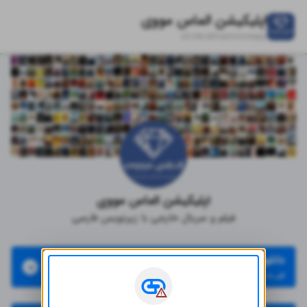
اپلیکیشن الماس مووی
zil.ink/
almasmovieapp
اپلیکیشن الماس مووی
فیلم و سریال خارجی با زیرنویس فارسی
دانلود اپلیکیشن از کانال تلگرام الماس مووی
فیــلـــ ثرپکن باید روشن باشد