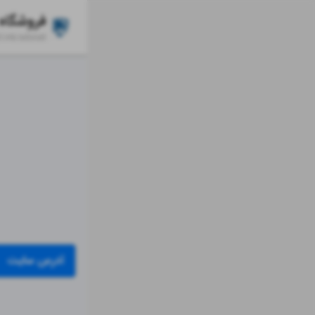
فروشگاه 
l.ink/
adorait
آدرس سایت