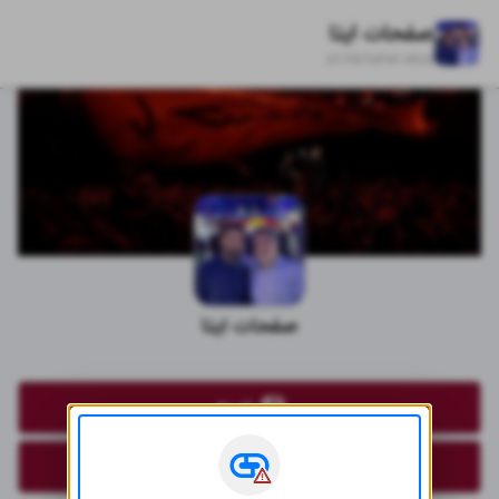
صفحات ایتا
zil.ink/
taheri.eitaa
صفحات ایتا
نوریه
فدک