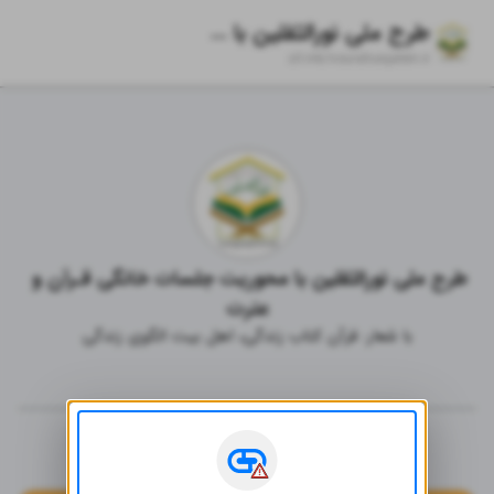
طرح ملی نورالثقلین با محوریت جلسات خانگی قـرآن و عترت
zil.ink/
nouralsaqalein.ir
طرح ملی نورالثقلین با محوریت جلسات خانگی قـرآن و 
عترت
با شعار: قرآن کتاب زندگی، اهل بیت الگوی زندگی
لینک‌های مفید