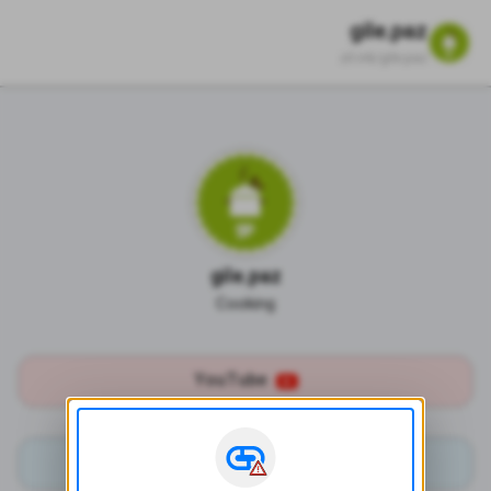
gile.paz
zil.ink/
gile.paz
gile.paz
Cooking
YouTube
Telegram