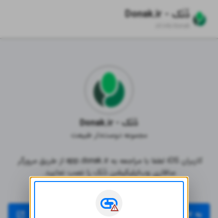
دُنَک - Donak.ir
zil.ink/
donak
دُنَک - Donak.ir
مجموعه دوست‌دار طبیعت
کاربران iOS لطفا با مراجعه به app.donak.ir از طریق مرورگر 
سافاری وب‌اپلیکیشن دُنَک را نصب نمایید.
نسخه وب‌اپلیکیشن (مناسب کاربران iOS)
به app.donak.ir در سافاری رجوع شود