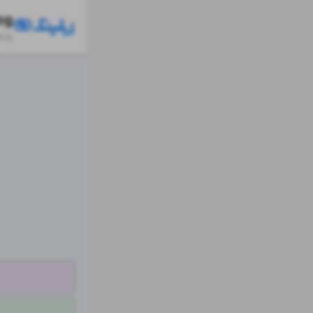
og
blog